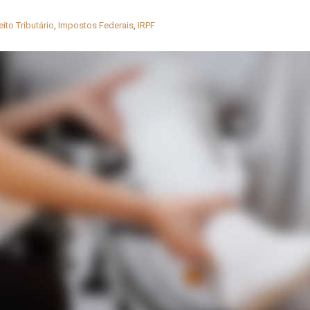
eito Tributário
,
Impostos Federais
,
IRPF