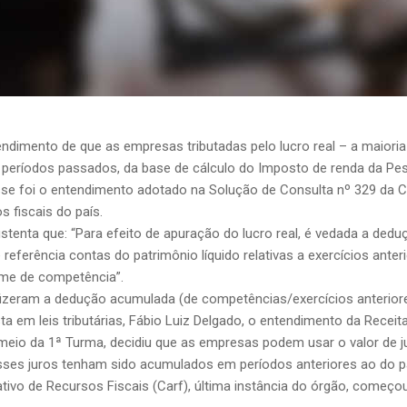
tendimento de que as empresas tributadas pelo lucro real – a maio
e períodos passados, da base de cálculo do Imposto de renda da Pes
sse foi o entendimento adotado na Solução de Consulta nº 329 da C
s fiscais do país.
tenta que: “Para efeito de apuração do lucro real, é vedada a deduç
referência contas do patrimônio líquido relativas a exercícios ant
ime de competência”.
izeram a dedução acumulada (de competências/exercícios anteriores
a em leis tributárias, Fábio Luiz Delgado, o entendimento da Receita
meio da 1ª Turma, decidiu que as empresas podem usar o valor de jur
es juros tenham sido acumulados em períodos anteriores ao do pa
tivo de Recursos Fiscais (Carf), última instância do órgão, começ