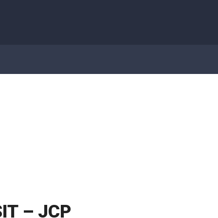
 Delgado & Advogados | DF Law
>
Direito Tributário
>
RFB – Solução de Consulta n.º 329 COSIT – JCP
SIT – JCP