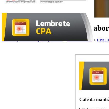
Café da manhã com a CPA ab
Fábio Delgado & Advogados | DF Law
>
DFLAW e CPA
>
CPA 
Café da manh