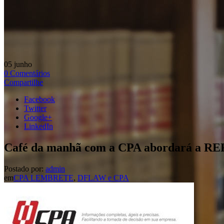
05
junho
0
Comentários
Compartilhe
Facebook
Twitter
Google+
LinkedIn
Café da manhã com a CPA abordará a 
Postado por:
admin
em
CPA LEMBRETE
,
DFLAW e CPA